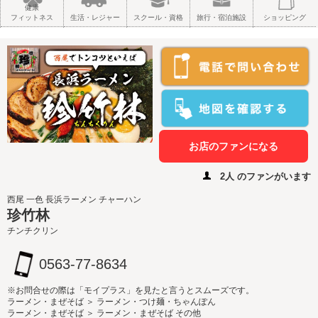
健康
フィットネス
生活・レジャー
スクール・資格
旅行・宿泊施設
ショッピング
お店のファンになる
2人 のファンがいます
西尾 一色 長浜ラーメン チャーハン
珍竹林
チンチクリン
0563-77-8634
※お問合せの際は「モイプラス」を見たと言うとスムーズです。
ラーメン・まぜそば ＞ ラーメン・つけ麺・ちゃんぽん
ラーメン・まぜそば ＞ ラーメン・まぜそば その他