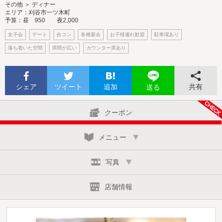
その他 ＞ ディナー
エリア：刈谷市一ツ木町
予算：昼 950 夜2,000
女子会
デート
合コン
各種宴会
お子様連れ歓迎
駐車場あり
落ち着いた空間
席間が広い
カウンター席あり
シェア
ツイート
追加
共有
送る
クーポン
メニュー
写真
店舗情報