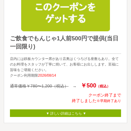
ご飲食でもんじゃ1人前500円で提供(当日
一回限り)
店内には鉄板カウンター席があり店奥はくつろげる座敷もあり。全て
のお料理をスタッフが丁寧に焼いて、お客様にお出しします。至福に
旨味をご堪能ください。
クーポン利用期限
2026/08/14
￥500
通常価格￥780〜1,200（税込）
→
（税込）
クーポン終了まで
終了しました
※早期終了あり
▼ 詳しい詳細はこちら ▼