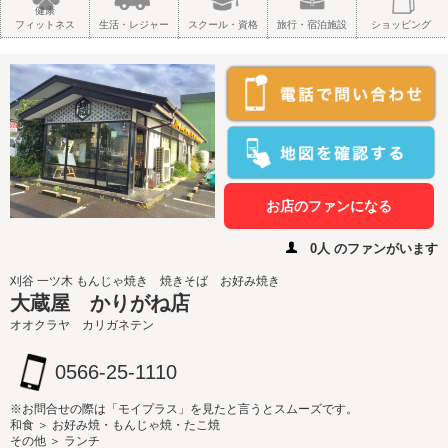
健康
フィットネス
生活・レジャー
スクール・資格
旅行・宿泊施設
ショッピング
お店のファンになる
0人 のファンがいます
刈谷 一ツ木 もんじゃ焼き 焼きそば お好み焼き
大蔵屋 かりがね店
オオクラヤ カリガネテン
0566-25-1110
※お問合せの際は「モイプラス」を見たと言うとスムーズです。
和食 ＞ お好み焼・もんじゃ焼・たこ焼
その他 ＞ ランチ