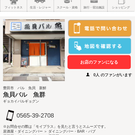
健康
フィットネス
生活・レジャー
スクール・資格
旅行・宿泊施設
ショッピング
お店のファンになる
0人 のファンがいます
豊田市 バル 魚貝 新鮮
魚貝バル 魚群
ギョカイバルギョグン
0565-39-2708
※お問合せの際は「モイプラス」を見たと言うとスムーズです。
居酒屋・ダイニングバー ＞ ダイニングバー・BAR・パブ