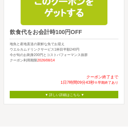
飲食代をお会計時100円OFF
地魚と産地直送の新鮮な魚でお迎え
ウエルカムドリンクサービス1杯目半額240円
今が旬のお刺身200円とコストパフォーマンス抜群
クーポン利用期限
2026/08/14
クーポン終了まで
1日
7時間
09分
43秒
※早期終了あり
▼ 詳しい詳細はこちら ▼