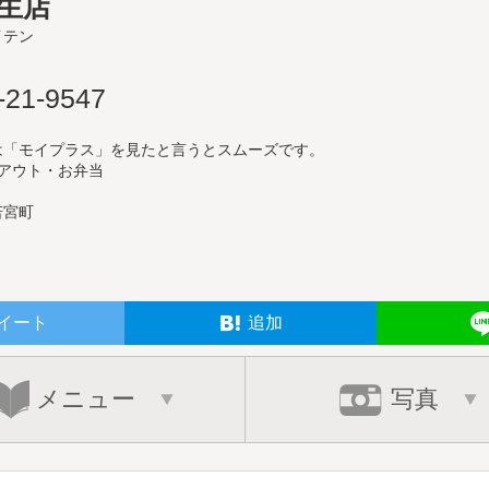
生店
イテン
-21-9547
は「モイプラス」を見たと言うとスムーズです。
クアウト・お弁当
若宮町
イート
追加
メニュー
写真