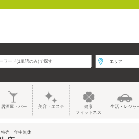
居酒屋・バー
美容・エステ
健康
生活・レジャ
フィットネス
 特売 年中無休