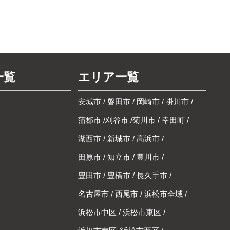
一覧
エリア一覧
安城市
/
磐田市
/
岡崎市
/
掛川市
/
蒲郡市
/
刈谷市
/
菊川市
/
幸田町
/
湖西市
/
新城市
/
高浜市
/
田原市
/
知立市
/
豊川市
/
豊田市
/
豊橋市
/
長久手市
/
名古屋市
/
西尾市
/
浜松市全域
/
浜松市中区
/
浜松市東区
/