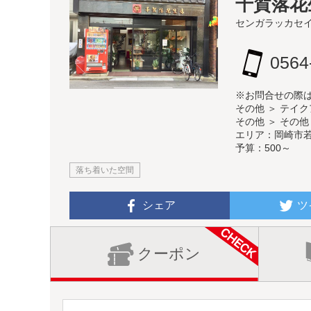
千賀落花
センガラッカセ
0564
※お問合せの際
その他 ＞ テイ
その他 ＞ その他
エリア：岡崎市
予算：500～
落ち着いた空間
シェア
ツ
クーポン