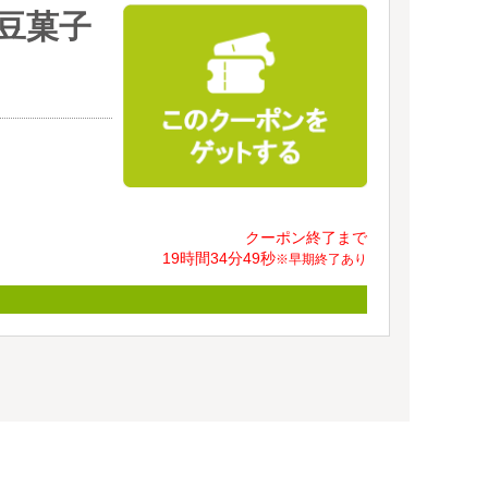
な豆菓子
クーポン終了まで
19時間
34分
48秒
※早期終了あり