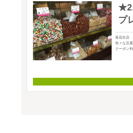
★
プ
落花生店
色々な豆菓
クーポン利