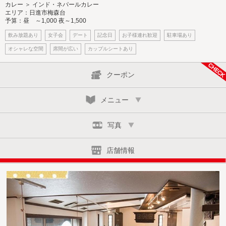
カレー ＞ インド・ネパールカレー
エリア：日進市梅森台
予算：昼 ～1,000 夜～1,500
飲み放題あり
女子会
デート
記念日
お子様連れ歓迎
駐車場あり
オシャレな空間
席間が広い
カップルシートあり
クーポン
メニュー
写真
店舗情報