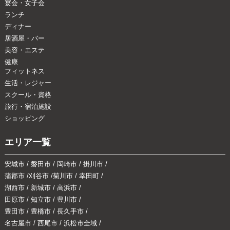
宴会・女子会
ランチ
ディナー
居酒屋・バー
美容・エステ
健康
フィットネス
生活・レジャー
スクール・資格
旅行・宿泊施設
ショッピング
エリア一覧
安城市
/
磐田市
/
岡崎市
/
掛川市
/
蒲郡市
/
刈谷市
/
菊川市
/
幸田町
/
湖西市
/
新城市
/
高浜市
/
田原市
/
知立市
/
豊川市
/
豊田市
/
豊橋市
/
長久手市
/
名古屋市
/
西尾市
/
浜松市全域
/