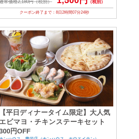
1,500円
通常価格2,180円（税別）
（税別）
クーポン終了まで：
8日
2時間
07分
22秒
【平日ディナータイム限定】大人気
エビマヨ・チキンステーキセット
300円OFF
ナンハウス 豊栄店（ナンハウス ホウエイテン）