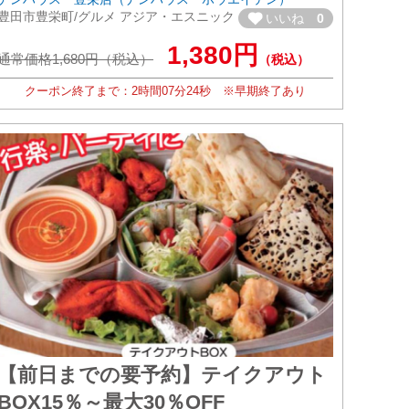
豊田市豊栄町/グルメ アジア・エスニック
いいね
0
1,380円
通常価格1,680円（税込）
（税込）
クーポン終了まで：
2時間
07分
22秒
※早期終了あり
【前日までの要予約】テイクアウト
BOX15％～最大30％OFF