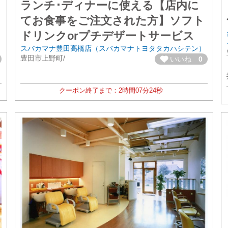
ランチ･ディナーに使える【店内に
てお食事をご注文された方】ソフト
ドリンクorプチデザートサービス
スバカマナ豊田高橋店（スバカマナトヨタタカハシテン）
豊田市上野町/
いいね
0
クーポン終了まで：
2時間
07分
22秒