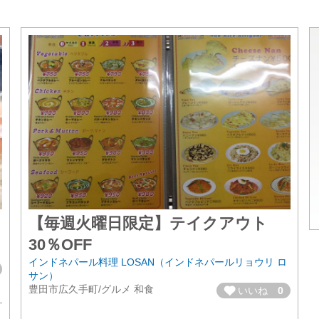
【毎週火曜日限定】テイクアウト
30％OFF
インドネパール料理 LOSAN（インドネパールリョウリ ロ
サン）
豊田市広久手町/グルメ 和食
いいね
0