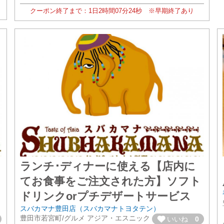
クーポン終了まで：
1日
2時間
07分
22秒
※早期終了あり
ランチ･ディナーに使える【店内に
てお食事をご注文された方】ソフト
ドリンクorプチデザートサービス
スバカマナ豊田店（スバカマナトヨタテン）
豊田市若宮町/グルメ アジア・エスニック
いいね
0