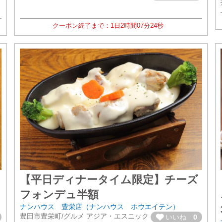
クーポン終了まで：
1日
2時間
07分
22秒
【平日ディナータイム限定】チーズ
フォンデュ半額
ナンハウス 豊栄店（ナンハウス ホウエイテン）
豊田市豊栄町/グルメ アジア・エスニック
いいね
0