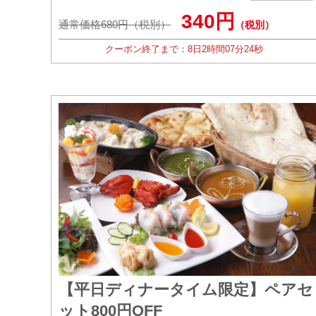
340円
通常価格680円（税別）
（税別）
クーポン終了まで：
8日
2時間
07分
22秒
【平日ディナータイム限定】ペアセ
ット800円OFF