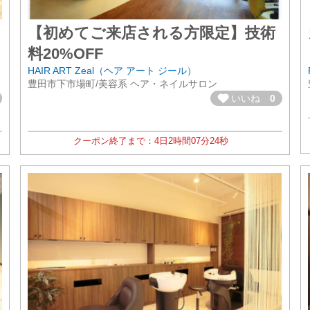
【初めてご来店される方限定】技術
料20%OFF
HAIR ART Zeal（ヘア アート ジール）
豊田市下市場町/美容系 ヘア・ネイルサロン
いいね
0
クーポン終了まで：
4日
2時間
07分
22秒