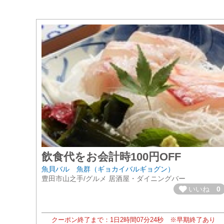
飲食代をお会計時100円OFF
魚貝バル 魚群（ギョカイバルギョグン）
豊田市山之手/グルメ 居酒屋・ダイニングバー
いいね
0
クーポン終了まで：
1日
2時間
07分
22秒
※早期終了あり