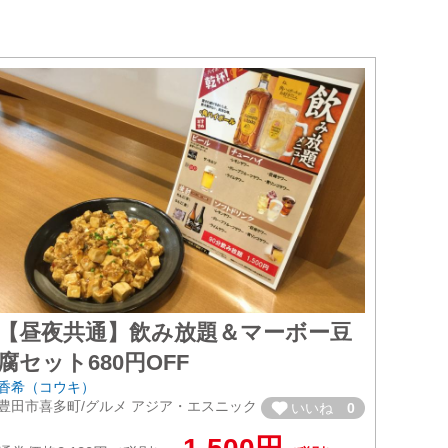
【昼夜共通】飲み放題＆マーボー豆
腐セット680円OFF
香希（コウキ）
豊田市喜多町/グルメ アジア・エスニック
いいね
0