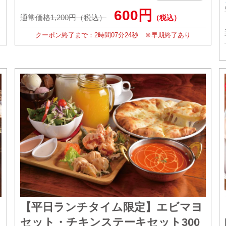
600円
通常価格1,200円（税込）
（税込）
クーポン終了まで：
2時間
07分
22秒
※早期終了あり
【平日ランチタイム限定】エビマヨ
セット・チキンステーキセット300