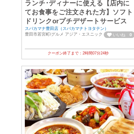
ランチ･ディナーに使える【店内に
てお食事をご注文された方】ソフト
ドリンクorプチデザートサービス
スバカマナ豊田店（スバカマナトヨタテン）
豊田市若宮町/グルメ アジア・エスニック
いいね
0
クーポン終了まで：
2時間
07分
22秒