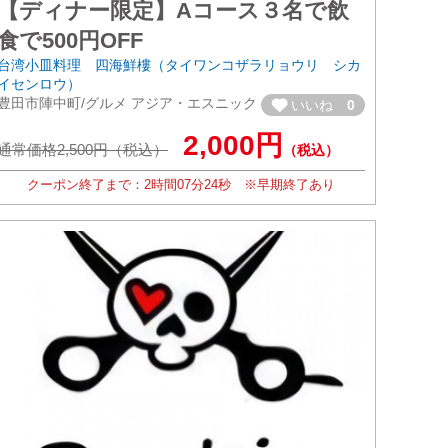
【ディナー限定】Aコース３名で飲
食で500円OFF
台湾小皿料理 四海鮮樓（タイワンコザラリョウリ シカ
イセンロウ）
豊田市陣中町/グルメ アジア・エスニック
いいね
0
2,000円
通常価格2,500円（税込）
（税込）
クーポン終了まで：
2時間
07分
22秒
※早期終了あり