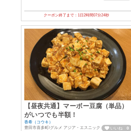
クーポン終了まで：
1日
2時間
07分
22秒
【昼夜共通】マーボー豆腐（単品）
がいつでも半額！
香希（コウキ）
豊田市喜多町/グルメ アジア・エスニック
いいね
0