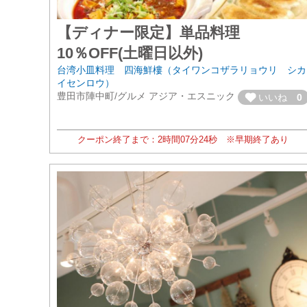
【ディナー限定】単品料理
10％OFF(土曜日以外)
台湾小皿料理 四海鮮樓（タイワンコザラリョウリ シカ
イセンロウ）
豊田市陣中町/グルメ アジア・エスニック
いいね
0
クーポン終了まで：
2時間
07分
22秒
※早期終了あり