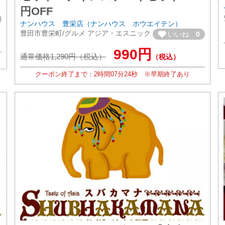
円OFF
ナンハウス 豊栄店（ナンハウス ホウエイテン）
豊田市豊栄町/グルメ アジア・エスニック
いいね
0
990円
通常価格1,290円（税込）
（税込）
クーポン終了まで：
2時間
07分
22秒
※早期終了あり