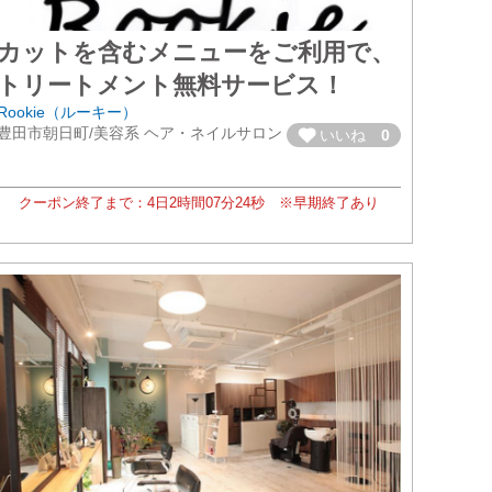
カットを含むメニューをご利用で、
トリートメント無料サービス！
Rookie（ルーキー）
豊田市朝日町/美容系 ヘア・ネイルサロン
いいね
0
クーポン終了まで：
4日
2時間
07分
22秒
※早期終了あり