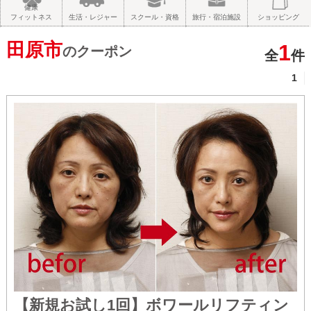
健康
フィットネス
生活・レジャー
スクール・資格
旅行・宿泊施設
ショッピング
田原市
1
のクーポン
全
件
1
【新規お試し1回】ボワールリフティン