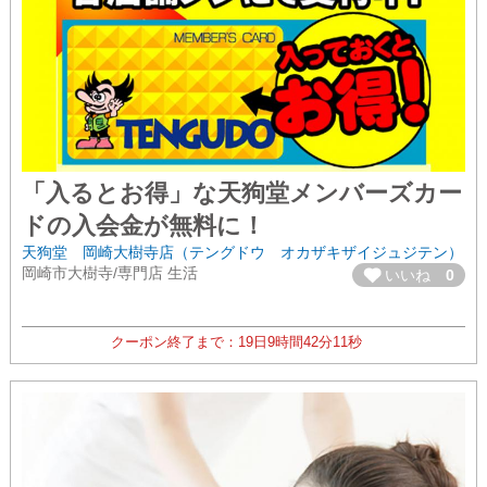
「入るとお得」な天狗堂メンバーズカー
ドの入会金が無料に！
天狗堂 岡崎大樹寺店（テングドウ オカザキザイジュジテン）
岡崎市大樹寺/専門店 生活
いいね
0
クーポン終了まで：
19日
9時間
42分
11秒