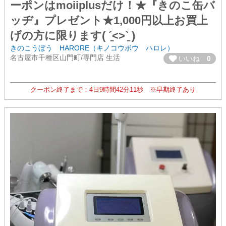
ーポンはmoiiplusだけ！★『きのこ缶バ
ッヂ』プレゼント★1,000円以上お買上
げの方に限ります( ˊ̱˂˃ˋ̱ )
きのこうぼう HARORE（キノコウボウ ハロレ）
名古屋市千種区山門町/専門店 生活
いいね
0
クーポン終了まで：
4日
9時間
42分
11秒
※早期終了あり