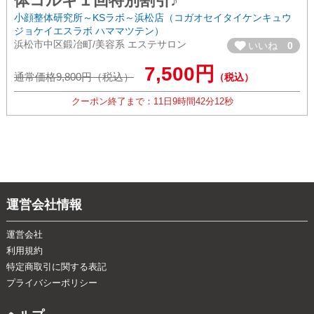
体コルギ１回特別割引♪
小顔整体研究所～KSラボ～浜松店（コガオセイタイケンキュウ
ジョケイエスラボ ハママツテン）
浜松市中区鍛冶町/美容系 エステサロン
いいね
0
7,500円
通常価格9,800円（税込）
（税込）
クーポン終了まで：
11日
9時間
42分
11秒
運営会社情報
運営会社
利用規約
特定商取引に関する表記
プライバシーポリシー