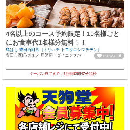
4名以上のコース予約限定！10名様ごと
にお食事代1名様分無料！！
鳥はち 豊田西町店（トリハチ トヨタニシマチテン）
豊田市西町/グルメ 居酒屋・ダイニングバー
いいね
0
クーポン終了まで：
12日
9時間
42分
11秒