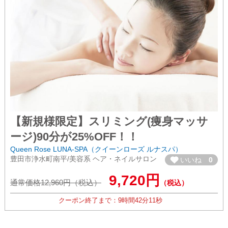
【新規様限定】スリミング(痩身マッサ
ージ)90分が25%OFF！！
Queen Rose LUNA-SPA（クイーンローズ ルナスパ）
豊田市浄水町南平/美容系 ヘア・ネイルサロン
いいね
0
9,720円
通常価格12,960円（税込）
（税込）
クーポン終了まで：
9時間
42分
11秒