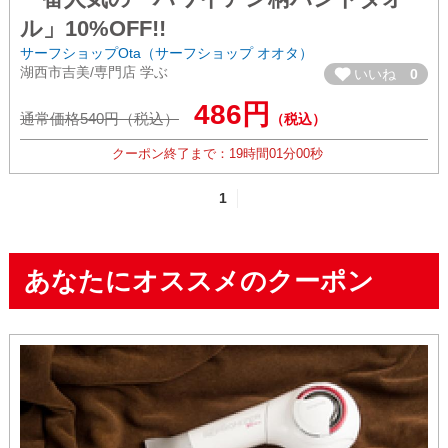
ル」10%OFF!!
サーフショップOta（サーフショップ オオタ）
湖西市吉美/専門店 学ぶ
いいね
0
486円
通常価格540円（税込）
（税込）
クーポン終了まで：
19時間
00分
59秒
1
あなたにオススメのクーポン