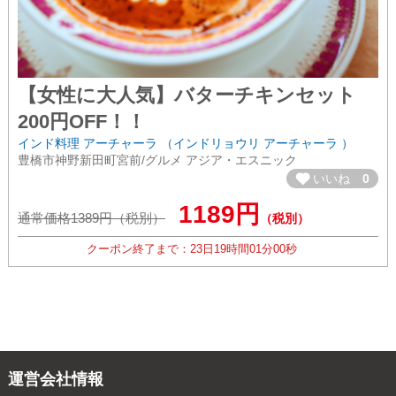
【女性に大人気】バターチキンセット
200円OFF！！
インド料理 アーチャーラ （インドリョウリ アーチャーラ ）
豊橋市神野新田町宮前/グルメ アジア・エスニック
いいね
0
1189円
通常価格1389円（税別）
（税別）
クーポン終了まで：
23日
19時間
00分
59秒
運営会社情報