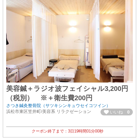
美容鍼＋ラジオ波フェイシャル3,200円
（税別） ※＋衛生費200円
さつき鍼灸整骨院（サツキシンキュウセイコツイン）
浜松市東区笠井町/美容系 リラクゼーション
いいね
0
クーポン終了まで：
3日
19時間
00分
59秒