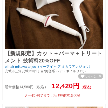
【新規限定】カット＋パーマ＋トリート
メント 技術料20%OFF
ei hair mikawa anjou（イーアイ ヘア ミカワアンジョウ）
安城市三河安城本町1丁目/美容系 ヘア・ネイルサロン
いいね
0
12,420円
通常価格14,580円（税込）
（税込）
クーポン終了まで：
3日
19時間
00分
59秒