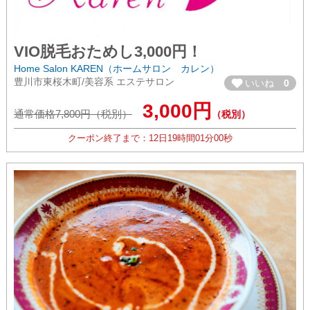
VIO脱毛おためし3,000円！
Home Salon KAREN（ホームサロン カレン）
豊川市東桜木町/美容系 エステサロン
いいね
0
3,000円
通常価格7,800円（税別）
（税別）
クーポン終了まで：
12日
19時間
00分
59秒