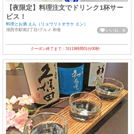
【夜限定】料理注文でドリンク1杯サー
ビス！
料理とお酒 えん（リョウリトオサケ エン）
湖西市駅南2丁目/グルメ 和食
いいね
0
クーポン終了まで：
3日
19時間
00分
59秒