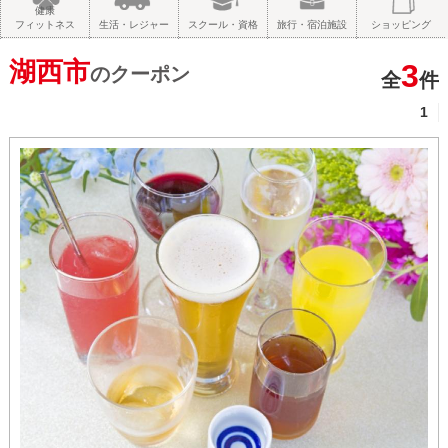
健康
フィットネス
生活・レジャー
スクール・資格
旅行・宿泊施設
ショッピング
湖西市
3
のクーポン
全
件
1