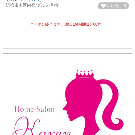
浜松市中区向宿/グルメ 和食
いいね
0
クーポン終了まで：
38日
19時間
00分
59秒