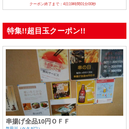
クーポン終了まで：
4日
19時間
00分
59秒
特集!!超目玉クーポン!!
串揚げ全品10円ＯＦＦ
気田川（ケタガワ）