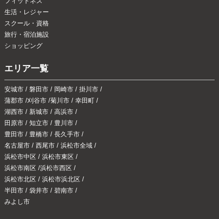
フィットネス
生活・レジャー
スクール・資格
旅行・宿泊施設
ショッピング
エリア一覧
安城市
/
磐田市
/
岡崎市
/
掛川市
/
蒲郡市
/
刈谷市
/
菊川市
/
幸田町
/
湖西市
/
新城市
/
高浜市
/
田原市
/
知立市
/
豊川市
/
豊田市
/
豊橋市
/
長久手市
/
名古屋市
/
西尾市
/
浜松市全域
/
浜松市中区
/
浜松市東区
/
浜松市南区
/
浜松市西区
/
浜松市北区
/
浜松市浜北区
/
半田市
/
袋井市
/
碧南市
/
みよし市