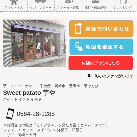
健康
フィットネス
生活・レジャー
スクール・資格
旅行・宿泊施設
ショッピング
お店のファンになる
0人 のファンがいます
芋 スイートポテト 手土産 岡崎市 豊田市 芋けんぴ
Sweet patato 芋や
スイート ポテト イモヤ
0564-28-1288
※お問合せの際は「モイプラス」を見たと言うとスムーズです。
ジャンル： カフェ・スイーツ ＞ 洋菓子・和菓子
エリア：岡崎市大門