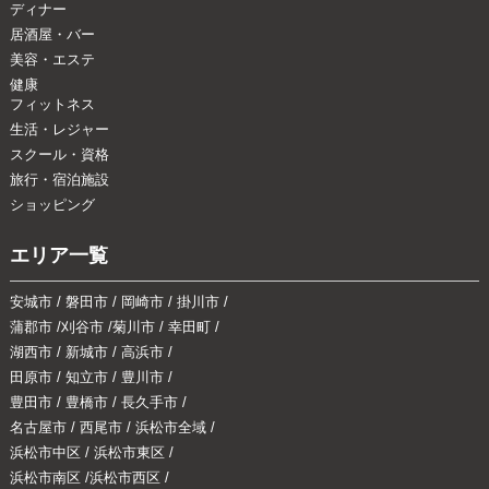
ディナー
居酒屋・バー
美容・エステ
健康
フィットネス
生活・レジャー
スクール・資格
旅行・宿泊施設
ショッピング
エリア一覧
安城市
/
磐田市
/
岡崎市
/
掛川市
/
蒲郡市
/
刈谷市
/
菊川市
/
幸田町
/
湖西市
/
新城市
/
高浜市
/
田原市
/
知立市
/
豊川市
/
豊田市
/
豊橋市
/
長久手市
/
名古屋市
/
西尾市
/
浜松市全域
/
浜松市中区
/
浜松市東区
/
浜松市南区
/
浜松市西区
/