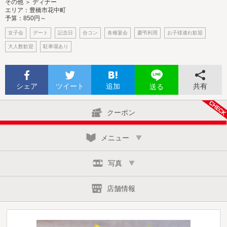
その他 ＞ ディナー
エリア：豊橋市花中町
予算：850円～
女子会
デート
記念日
合コン
各種宴会
慶弔利用
お子様連れ歓迎
大人数歓迎
駐車場あり
シェア
ツイート
追加
共有
送る
クーポン
メニュー
写真
店舗情報