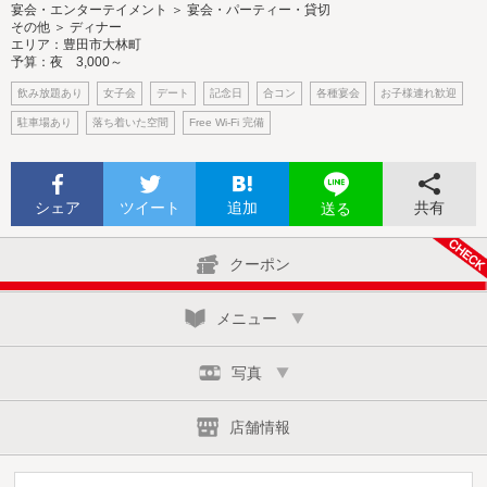
宴会・エンターテイメント ＞ 宴会・パーティー・貸切
その他 ＞ ディナー
エリア：豊田市大林町
予算：夜 3,000～
飲み放題あり
女子会
デート
記念日
合コン
各種宴会
お子様連れ歓迎
駐車場あり
落ち着いた空間
Free Wi-Fi 完備
シェア
ツイート
追加
共有
送る
クーポン
メニュー
写真
店舗情報