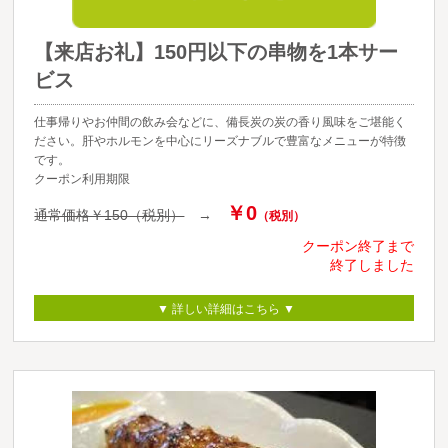
【来店お礼】150円以下の串物を1本サー
ビス
仕事帰りやお仲間の飲み会などに、備長炭の炭の香り風味をご堪能く
ださい。肝やホルモンを中心にリーズナブルで豊富なメニューが特徴
です。
クーポン利用期限
￥0
通常価格￥150（税別）
→
（税別）
クーポン終了まで
終了しました
▼ 詳しい詳細はこちら ▼