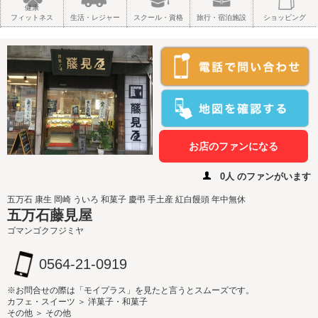
健康
フィットネス
生活・レジャー
スクール・資格
旅行・宿泊施設
ショッピング
お店のファンになる
0人 のファンがいます
五万石 康生 岡崎 ういろ 和菓子 慶弔 手土産 紅白饅頭 年中無休
五万石藤見屋
ゴマンゴクフジミヤ
0564-21-0919
※お問合せの際は「モイプラス」を見たと言うとスムーズです。
カフェ・スイーツ ＞ 洋菓子・和菓子
その他 ＞ その他