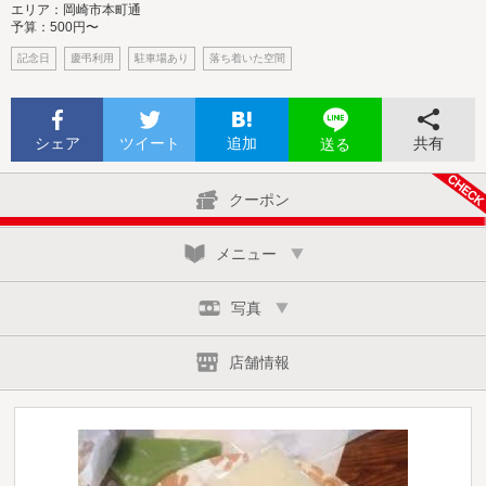
エリア：岡崎市本町通
予算：500円〜
記念日
慶弔利用
駐車場あり
落ち着いた空間
シェア
ツイート
追加
共有
送る
クーポン
メニュー
写真
店舗情報