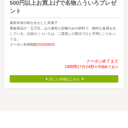
500円以上お買上げで名物△ういろプレゼ
ント
素材本来の味を生かした和菓子
看板商品の「五万石」は小麦粉と砂糖のみの材料で、独特な食感を出
している。伝統の△ういろは、二度蒸しの製法でひと手間にこだわっ
てる。
クーポン利用期限
2026/08/20
クーポン終了まで
18時間
17分
24秒
※早期終了あり
▼ 詳しい詳細はこちら ▼